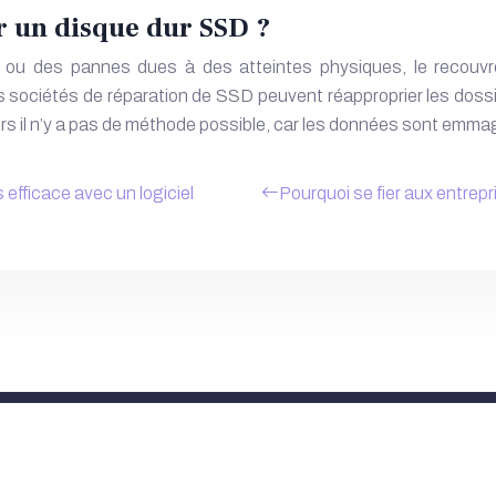
ur un disque dur SSD ?
ons ou des pannes dues à des atteintes physiques, le recou
ociétés de réparation de SSD peuvent réapproprier les dossiers
lors il n’y a pas de méthode possible, car les données sont emm
s efficace avec un logiciel
Pourquoi se fier aux entrepr
Plan du site