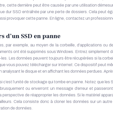
utre, cette dernière peut être causée par une utilisation dém
que dur SSD
entraînée par une perte de dossiers. Cela peut égal
ssi provoquer cette panne. En ligne, contactez un professionne
ers d’un SSD en panne
s, par exemple, au moyen de la corbeille, d’applications ou
s documents ont été supprimés sous Windows. Entrez simplement da
es. Les données peuvent toujours être récupérées si la corbeill
r, que vous pouvez télécharger sur Internet. Ce dispositif peut 
 analysant le disque et en affichant les données perdues. Aprè
si c’est l’unité de stockage qui tombe en panne. Notez que les 
 brusquement ou enverront un message d’erreur et passeront e
 la perspective de réapproprier les données. Si le matériel apparaî
leurs. Cela consiste donc à cloner les données sur un autre a
ération de données.